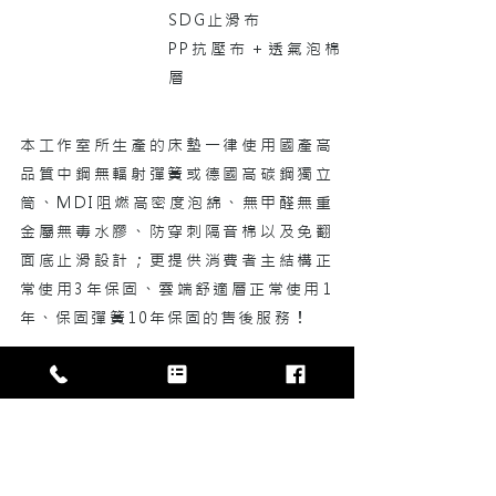
SDG止滑布
PP抗壓布＋透氣泡棉
層
本工作室所生產的床墊一律使用國產高
品質中鋼無輻射彈簧或德國高碳鋼
獨立
筒、MDI阻燃高密度泡綿、無甲醛無重
金屬無毒水膠、防穿刺隔音棉以及免翻
面底止滑設計；更提供消費者主結構正
常使用3年保固、雲端舒適層正常使用1
年、保固彈簧10年保固的售後服務！