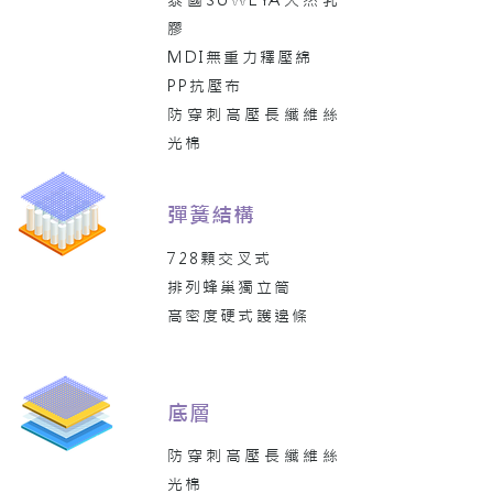
泰國SUWEYA天然乳
膠
MDI無重力釋壓綿
PP抗壓布
防穿刺高壓長纖維絲
光棉
彈簧結構
728顆交叉式
排列蜂巢獨立筒
高密度硬式護邊條
底層
防穿刺高壓長纖維絲
光棉