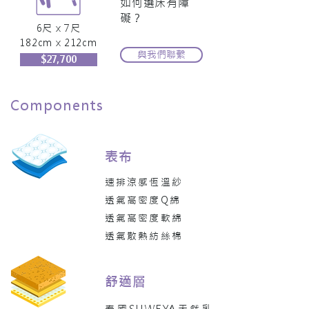
如何選床有障
礙？
6尺 x 7尺
182cm x 212cm
與我們聯繫
$27,700
Components
表布
速排涼感恆溫紗
透氣高密度Q綿
透氣高密度軟綿
透氣散熱紡絲棉
舒適層