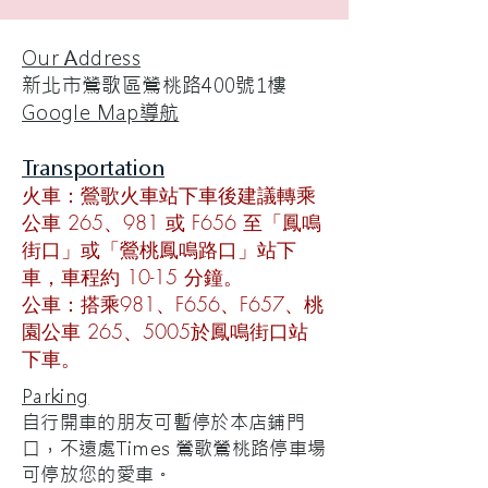
Our Address
新北市鶯歌區鶯桃路400號1樓
Google Map導航
​Transportation
火車：鶯歌火車站下車後建議轉乘
公車 265、981 或 F656 至「鳳鳴
街口」或「鶯桃鳳鳴路口」站下
車，車程約 10-15 分鐘。​
公車：搭乘981、F656、F657、桃
園公車 265、5005於鳳鳴街口站
下車。​
Parking
​自行開車的朋友可暫停於本店鋪門
口，不遠處Times 鶯歌鶯桃路停車場
可停放您的愛車。