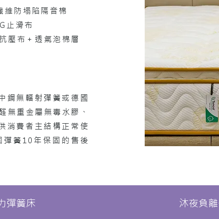
纖維防塌陷隔音棉
DG止滑布
P抗壓布＋透氣泡棉層
中鋼無輻射彈簧或德國
甲醛無重金屬無毒水膠、
供消費者主結構正常使
固彈簧10年保固的售後
力彈簧床
沐夜負離