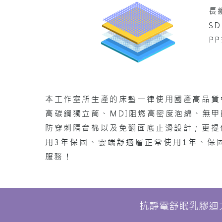
長
S
P
本工作室所生產的床墊一律使用國產高品質
高碳鋼
獨立筒、MDI阻燃高密度泡綿、無
防穿刺隔音棉以及免翻面底止滑設計；更提
用3年保固、雲端舒適層正常使用1年、保
服務！
抗靜電舒眠乳膠迴