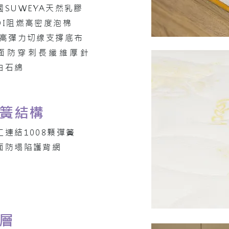
國SUWEYA天然乳膠
DI阻燃高密度泡棉
C高彈力切線支撐底布
面防穿刺長纖維厚針
白石綿
簧結構
工連結1008顆彈簧
面防塌陷護背網
層