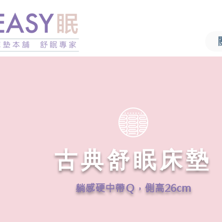
古典舒眠床墊
躺感硬中帶Ｑ，側高26cm