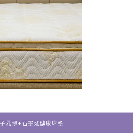
子乳膠+石墨烯健康床墊