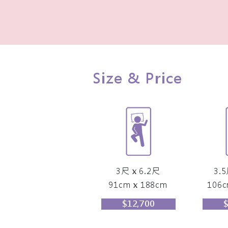
Size & Price
3尺 x 6.2尺
3.5
91cm x 188cm
106c
$12,700