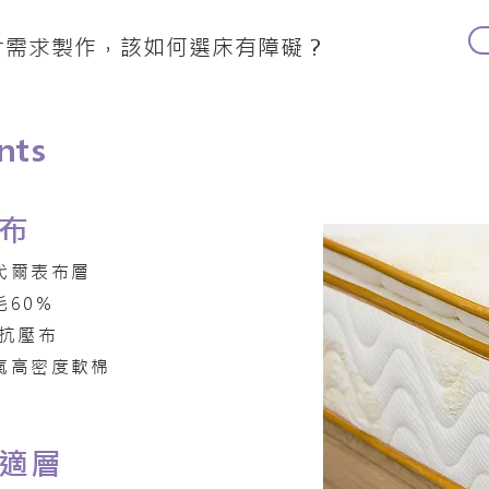
寸需求製作，該如何選床有障礙？
nts
布
代爾表布層
毛60%
P抗壓布
氣高密度軟棉
適層