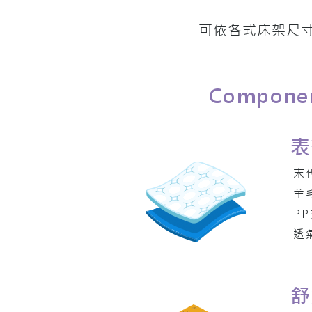
可依各式床架尺
Compone
表
末
羊
P
透
舒