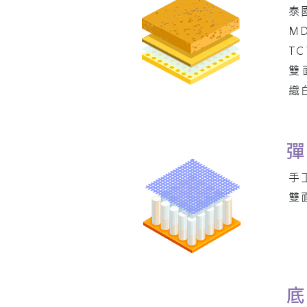
泰
M
T
雙
織
彈
手
雙
底